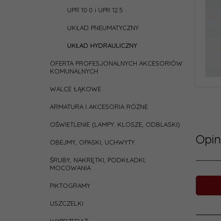
UPR 10.0 i UPR 12.5
UKŁAD PNEUMATYCZNY
UKŁAD HYDRAULICZNY
OFERTA PROFESJONALNYCH AKCESORIÓW
KOMUNALNYCH
WALCE ŁĄKOWE
ARMATURA I AKCESORIA RÓŻNE
OŚWIETLENIE (LAMPY. KLOSZE, ODBLASKI)
Opin
OBEJMY, OPASKI, UCHWYTY
ŚRUBY, NAKRĘTKI, PODKŁADKI,
MOCOWANIA
PIKTOGRAMY
USZCZELKI