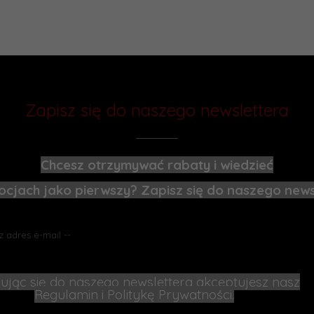
Zapisz się do naszego newslettera
Chcesz otrzymywać rabaty i wiedzieć
cjach jako pierwszy? Zapisz się do naszego news
ując się do naszego newslettera akceptujesz nasz
Regulamin
i
Politykę Prywatności
.