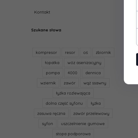
Kontakt
Szukane słowa
kompresor
resor
oś
zbiornik
łopatka
wóz asenizacyjny
pompa
4000
dennica
wziernik
zawór
wąż ssawny
łyżka rozlewająca
dolna część syfonu
łyżka
zasuwa ręczna
zawór przelewowy
syfon
uszczelnienie gumowe
stopa podporowa