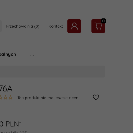
0
Przechowalnia
Kontakt
salnych
...
076A
Ten produkt nie ma jeszcze ocen
0
PLN*
, bez podatku VAT