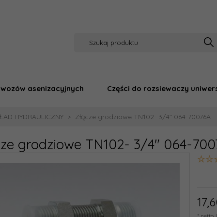
o wozów asenizacyjnych
Części do rozsiewaczy uniwer
ŁAD HYDRAULICZNY
Złącze grodziowe TN102- 3/4" 064-70076A
cze grodziowe TN102- 3/4" 064-70
17,
6
* netto