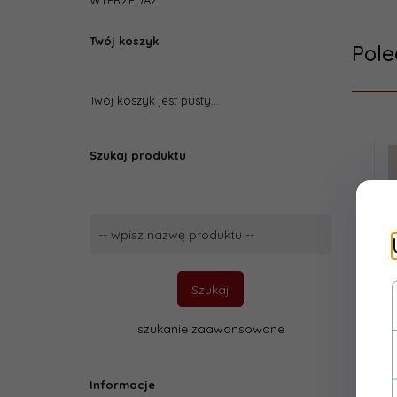
WYPRZEDAŻ
Twój koszyk
Pol
Twój koszyk jest pusty...
Szukaj produktu
Szukaj
produktu
Szukaj
szukanie zaawansowane
Informacje