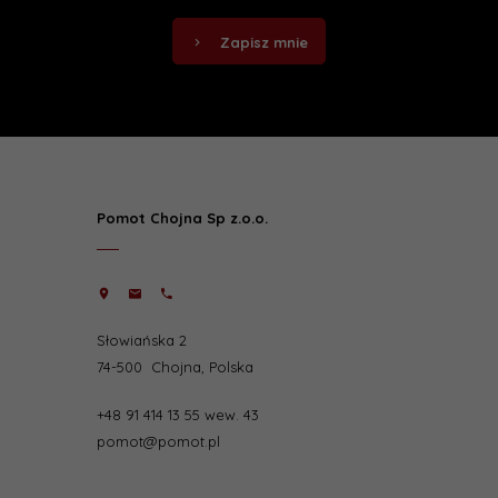
Zapisz mnie
Pomot Chojna Sp z.o.o.
Słowiańska 2
74-500
Chojna
,
Polska
+48 91 414 13 55 wew. 43
pomot@pomot.pl