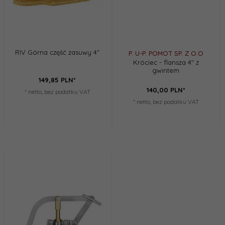
RIV Górna część zasuwy 4"
P. U-P. POMOT SP. Z O.O
Króciec - flansza 4" z
gwintem
149,
85
PLN*
140,
00
PLN*
* netto, bez podatku VAT
* netto, bez podatku VAT