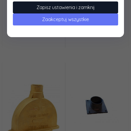
Zapisz ustawienia i zamknij
Pokrywa zasuwy 4" MZ
Króciec - flansza 6" z
gwintem
Zaakceptuj wszystkie
175,
54
PLN*
160,
00
PLN*
* netto, bez podatku VAT
* netto, bez podatku VAT