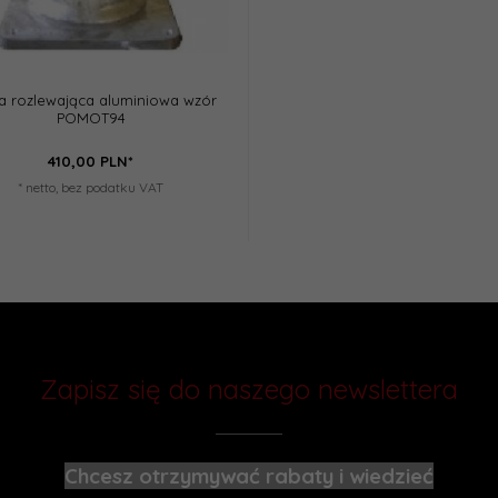
a rozlewająca aluminiowa wzór
POMOT94
410,
00
PLN*
* netto, bez podatku VAT
Zapisz się do naszego newslettera
Chcesz otrzymywać rabaty i wiedzieć