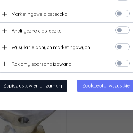
odwójna łyżka rozlewajaca
Łyżka rozlewajaca wzór POM
kompletna 6" - system Włos
Marketingowe ciasteczka
3050,
00
PLN*
740,
00
PLN*
Analityczne ciasteczka
* netto, bez podatku VAT
* netto, bez podatku VAT
Wysyłanie danych marketingowych
Reklamy spersonalizowane
Zapisz ustawienia i zamknij
Zaakceptuj wszystkie