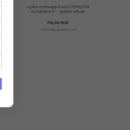
OT94
Łyżka rozlewajaca wzór POMOT94
ki
kompletna 4" - system Włoski
710,
00
PLN*
* netto, bez podatku VAT