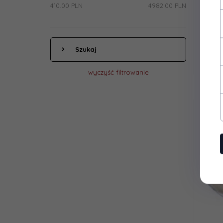
410.00 PLN
4982.00 PLN
P
Szukaj
wyczyść filtrowanie