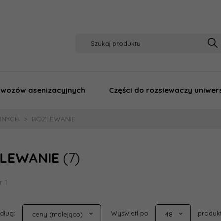
o wozów asenizacyjnych
Części do rozsiewaczy uniwer
JNYCH
ROZLEWANIE
LEWANIE
(7)
r 1
sort
pop
edług:
Wyświetl po
produk
ceny (malejąco)
48