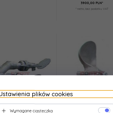
3900,
00
PLN*
* netto, bez podatku VAT
Ustawienia plików cookies
Wymagane ciasteczka