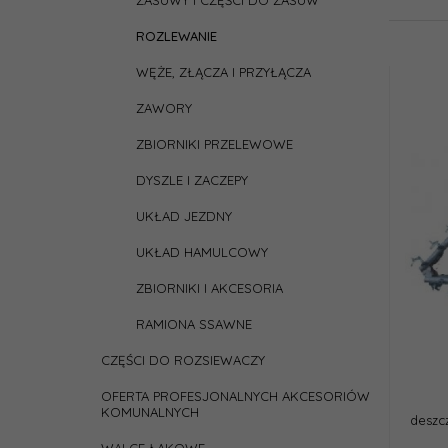
ZASUWY I CZĘŚCI DO ZASUW
ROZLEWANIE
WĘŻE, ZŁĄCZA I PRZYŁĄCZA
ZAWORY
ZBIORNIKI PRZELEWOWE
DYSZLE I ZACZEPY
UKŁAD JEZDNY
UKŁAD HAMULCOWY
ZBIORNIKI I AKCESORIA
RAMIONA SSAWNE
CZĘŚCI DO ROZSIEWACZY
OFERTA PROFESJONALNYCH AKCESORIÓW
KOMUNALNYCH
deszc