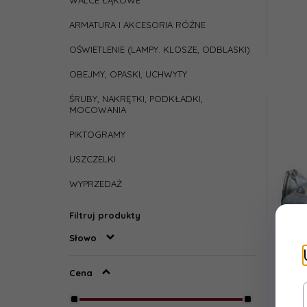
WALCE ŁĄKOWE
ARMATURA I AKCESORIA RÓŻNE
OŚWIETLENIE (LAMPY. KLOSZE, ODBLASKI)
OBEJMY, OPASKI, UCHWYTY
ŚRUBY, NAKRĘTKI, PODKŁADKI,
MOCOWANIA
PIKTOGRAMY
USZCZELKI
WYPRZEDAŻ
Filtruj produkty
Słowo
Cena