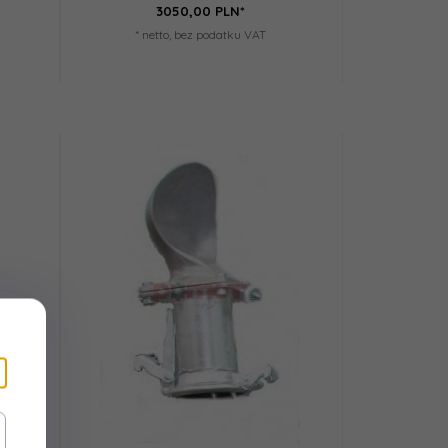
3050,
00
PLN*
* netto, bez podatku VAT