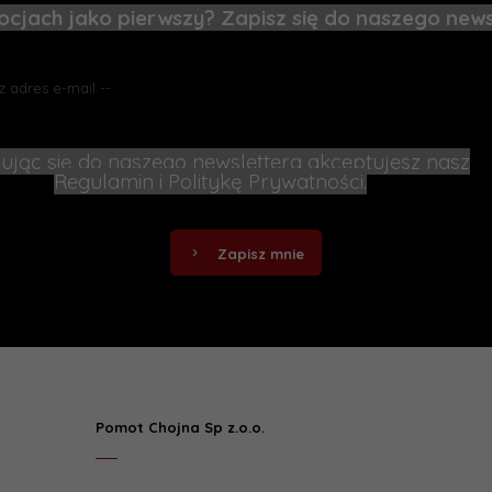
cjach jako pierwszy? Zapisz się do naszego news
ując się do naszego newslettera akceptujesz nasz
Regulamin
i
Politykę Prywatności
.
Zapisz mnie
Pomot Chojna Sp z.o.o.