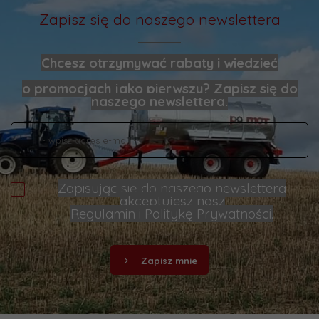
Zapisz się do naszego newslettera
Chcesz otrzymywać rabaty i wiedzieć
o promocjach jako pierwszy? Zapisz się do
naszego newslettera.
Zapisując się do naszego newslettera
akceptujesz nasz
Regulamin
i
Politykę Prywatności
.
Zapisz mnie