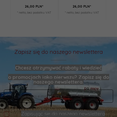
26,
00
PLN*
26,
00
PLN*
* netto, bez podatku VAT
* netto, bez podatku VAT
* n
Zapisz się do naszego newslettera
Chcesz otrzymywać rabaty i wiedzieć
o promocjach jako pierwszy? Zapisz się do
naszego newslettera.
Zapisując się do naszego newslettera