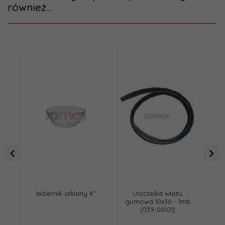
również...
Wziernik szklany 4"
Uszczelka włazu
Zł
gumowa 10x30 - 1mb
gwi
(039-00101)