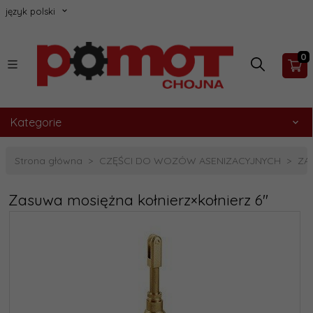
język polski
0
Kategorie
Strona główna
CZĘŚCI DO WOZÓW ASENIZACYJNYCH
ZA
Zasuwa mosiężna kołnierz×kołnierz 6"